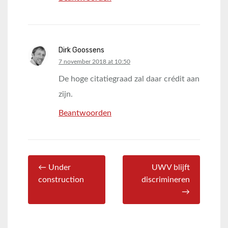
Dirk Goossens
says:
7 november 2018 at 10:50
De hoge citatiegraad zal daar crédit aan
zijn.
Beantwoorden
← Under
UWV blijft
construction
discrimineren
→