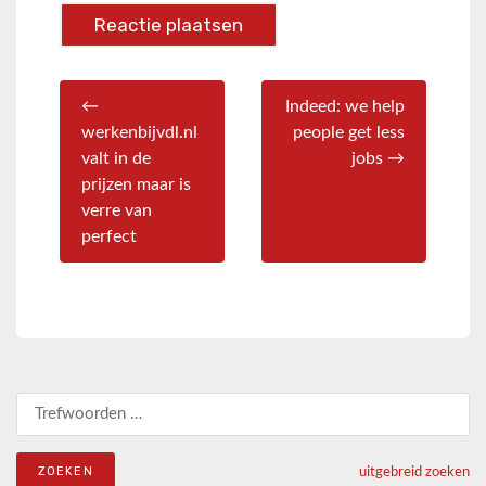
←
Indeed: we help
werkenbijvdl.nl
people get less
valt in de
jobs →
prijzen maar is
verre van
perfect
Zoeken naar:
uitgebreid zoeken