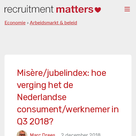
Togg
navi
Economie
»
Arbeidsmarkt & beleid
Misère/jubelindex: hoe
verging het de
Nederlandse
consument/werknemer in
Q3 2018?
Marc Drees
2 december 2018