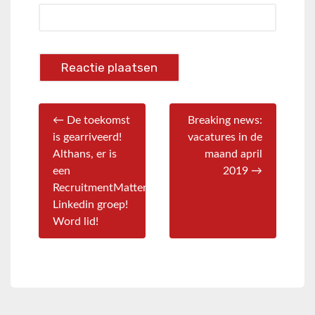
← De toekomst
Breaking news:
is gearriveerd!
vacatures in de
Althans, er is
maand april
een
2019 →
RecruitmentMatters
Linkedin groep!
Word lid!