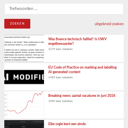
Zoeken naar:
uitgebreid zoeken
Was 8vance technisch failliet? Is UWV
engelbewaarder?
1679 keer bekeken
EU Code of Practice on marking and labelling
AI-generated content
1483 keer bekeken
Breaking news: aantal vacatures in juni 2026
1090 keer bekeken
Elke orgie kent een einde