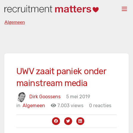
Togg
navi
Algemeen
UWV zaait paniek onder
mainstream media
Dirk Goossens
5 mei 2019
in
Algemeen
7.003 views
0 reacties