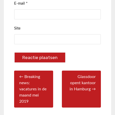
E-mail
*
Site
← Breaking
Glassdoor
news:
opent kantoor
vacatures in de
in Hamburg →
maand mei
2019