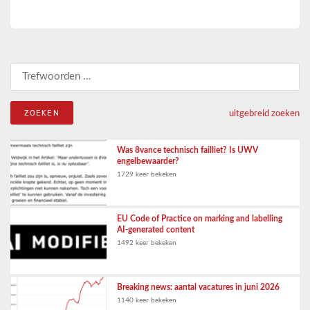
Zoeken naar:
uitgebreid zoeken
Was 8vance technisch failliet? Is UWV
engelbewaarder?
1729 keer bekeken
EU Code of Practice on marking and labelling
AI-generated content
1492 keer bekeken
Breaking news: aantal vacatures in juni 2026
1140 keer bekeken