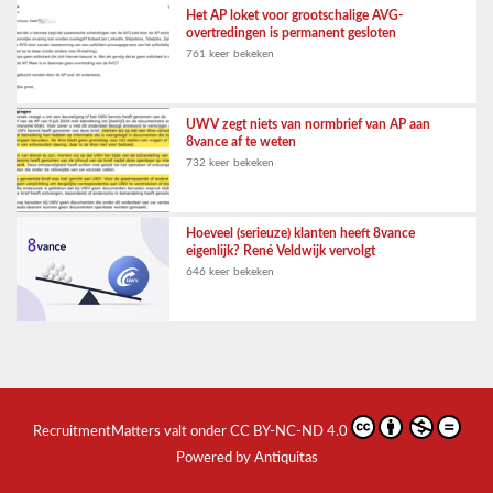
Het AP loket voor grootschalige AVG-
overtredingen is permanent gesloten
761 keer bekeken
UWV zegt niets van normbrief van AP aan
8vance af te weten
732 keer bekeken
Hoeveel (serieuze) klanten heeft 8vance
eigenlijk? René Veldwijk vervolgt
646 keer bekeken
RecruitmentMatters
valt onder
CC BY-NC-ND 4.0
Powered by Antiquitas