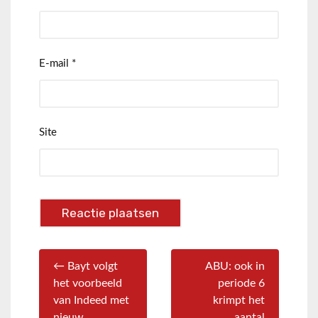
E-mail
*
Site
← Bayt volgt
ABU: ook in
het voorbeeld
periode 6
van Indeed met
krimpt het
nieuw
aantal