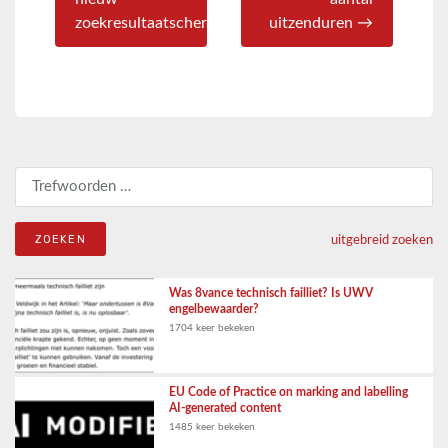
zoekresultaatscherm
uitzenduren →
Zoeken naar:
uitgebreid zoeken
Was 8vance technisch failliet? Is UWV
engelbewaarder?
1704 keer bekeken
EU Code of Practice on marking and labelling
AI-generated content
1485 keer bekeken