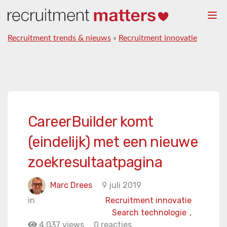
Togg
navi
Recruitment trends & nieuws
»
Recruitment innovatie
CareerBuilder komt
(eindelijk) met een nieuwe
zoekresultaatpagina
Marc Drees
9 juli 2019
in
Recruitment innovatie
Search technologie
,
4.037 views
0 reacties