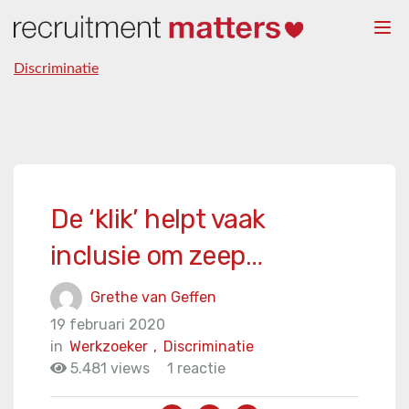
Togg
navi
Discriminatie
De ‘klik’ helpt vaak
inclusie om zeep…
Grethe van Geffen
19 februari 2020
in
Werkzoeker
,
Discriminatie
5.481 views
1 reactie