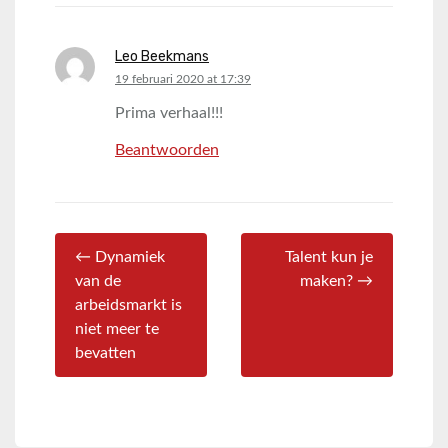
Leo Beekmans
says:
19 februari 2020 at 17:39
Prima verhaal!!!
Beantwoorden
← Dynamiek
Talent kun je
van de
maken? →
arbeidsmarkt is
niet meer te
bevatten