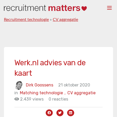
Togg
navi
Recruitment technologie
»
CV aggregatie
Werk.nl advies van de
kaart
Dirk Goossens
21 oktober 2020
in
Matching technologie
,
CV aggregatie
2.439 views
0 reacties