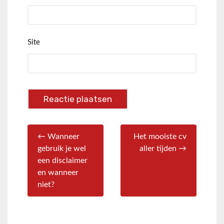
Site
← Wanneer
Het mooiste cv
gebruik je wel
aller tijden →
een disclaimer
en wanneer
niet?