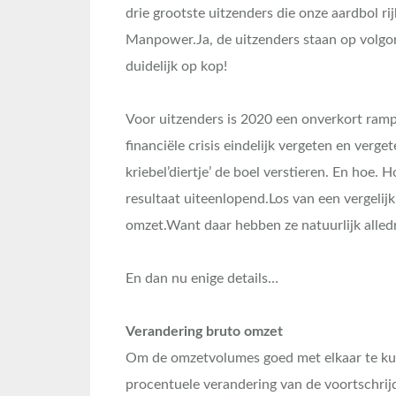
drie grootste uitzenders die onze aardbol ri
Manpower.Ja, de uitzenders staan op volgor
duidelijk op kop!
Voor uitzenders is 2020 een onverkort ram
financiële crisis eindelijk vergeten en verg
kriebel’diertje’ de boel verstieren. En hoe.
resultaat uiteenlopend.Los van een vergelij
omzet.Want daar hebben ze natuurlijk alled
En dan nu enige details…
Verandering bruto omzet
Om de omzetvolumes goed met elkaar te kun
procentuele verandering van de voortschrij