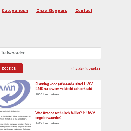
Categorieën
Onze Bloggers
Contact
eken naar:
uitgebreid zoeken
Planning voor gefaseerde uitrol UWV
BMS nu alweer volstrekt achterhaald
1889 keer bekeken
Was 8vance technisch failliet? Is UWV
engelbewaarder?
1674 keer bekeken