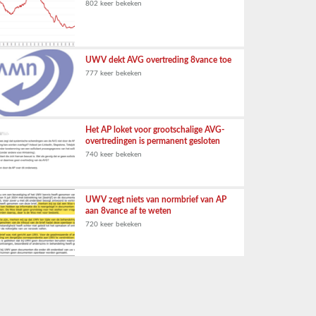
802 keer bekeken
UWV dekt AVG overtreding 8vance toe
777 keer bekeken
Het AP loket voor grootschalige AVG-
overtredingen is permanent gesloten
740 keer bekeken
UWV zegt niets van normbrief van AP
aan 8vance af te weten
720 keer bekeken