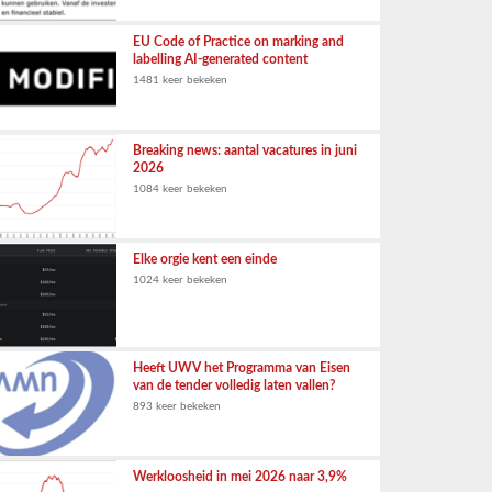
EU Code of Practice on marking and
labelling AI-generated content
1481 keer bekeken
Breaking news: aantal vacatures in juni
2026
1084 keer bekeken
Elke orgie kent een einde
1024 keer bekeken
Heeft UWV het Programma van Eisen
van de tender volledig laten vallen?
893 keer bekeken
Werkloosheid in mei 2026 naar 3,9%