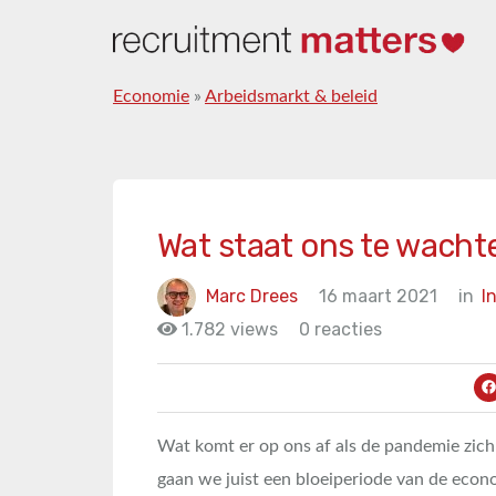
Economie
»
Arbeidsmarkt & beleid
Wat staat ons te wacht
Marc Drees
16 maart 2021
in
I
1.782 views
0 reacties
Wat komt er op ons af als de pandemie zich t
gaan we juist een bloeiperiode van de ec