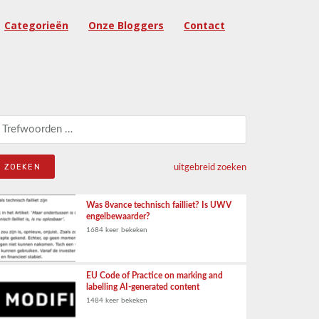
Categorieën
Onze Bloggers
Contact
eken naar:
uitgebreid zoeken
Was 8vance technisch failliet? Is UWV
engelbewaarder?
1684 keer bekeken
EU Code of Practice on marking and
labelling AI-generated content
1484 keer bekeken