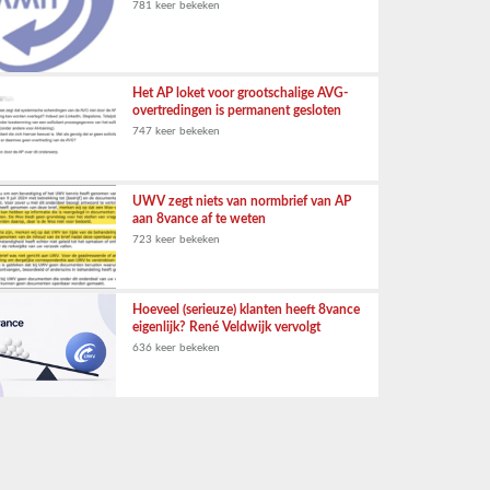
781 keer bekeken
Het AP loket voor grootschalige AVG-
overtredingen is permanent gesloten
747 keer bekeken
UWV zegt niets van normbrief van AP
aan 8vance af te weten
723 keer bekeken
Hoeveel (serieuze) klanten heeft 8vance
eigenlijk? René Veldwijk vervolgt
636 keer bekeken