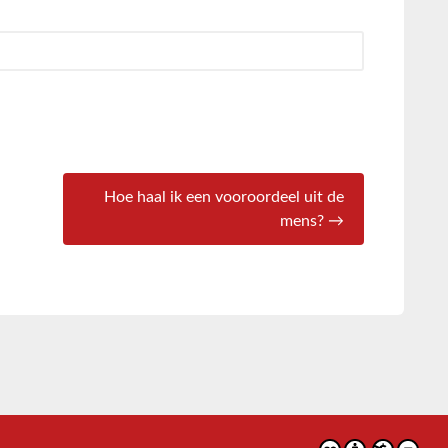
Hoe haal ik een vooroordeel uit de
mens? →