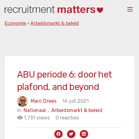
Togg
navi
Economie
»
Arbeidsmarkt & beleid
ABU periode 6: door het
plafond, and beyond
Marc Drees
16 juli 2021
in
Nationaal
,
Arbeidsmarkt & beleid
1.731 views
0 reacties