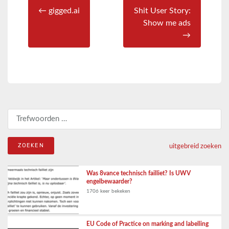
← gigged.ai
Shit User Story:
Show me ads
→
Zoeken naar:
uitgebreid zoeken
Was 8vance technisch failliet? Is UWV
engelbewaarder?
1706 keer bekeken
EU Code of Practice on marking and labelling