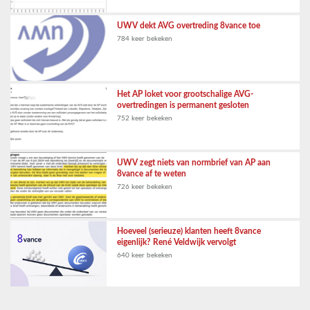
UWV dekt AVG overtreding 8vance toe
784 keer bekeken
Het AP loket voor grootschalige AVG-
overtredingen is permanent gesloten
752 keer bekeken
UWV zegt niets van normbrief van AP aan
8vance af te weten
726 keer bekeken
Hoeveel (serieuze) klanten heeft 8vance
eigenlijk? René Veldwijk vervolgt
640 keer bekeken