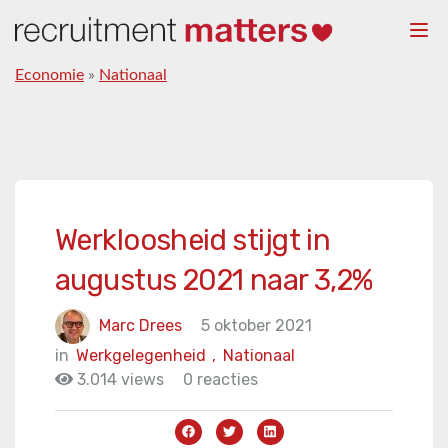
Togg
navi
Economie
»
Nationaal
Werkloosheid stijgt in
augustus 2021 naar 3,2%
Marc Drees
5 oktober 2021
in
Werkgelegenheid
,
Nationaal
3.014 views
0 reacties