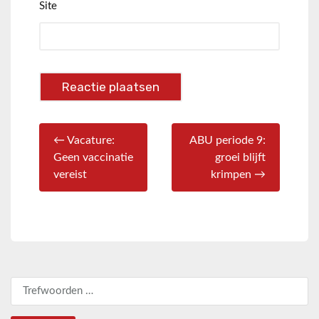
Site
← Vacature:
ABU periode 9:
Geen vaccinatie
groei blijft
vereist
krimpen →
Zoeken naar: