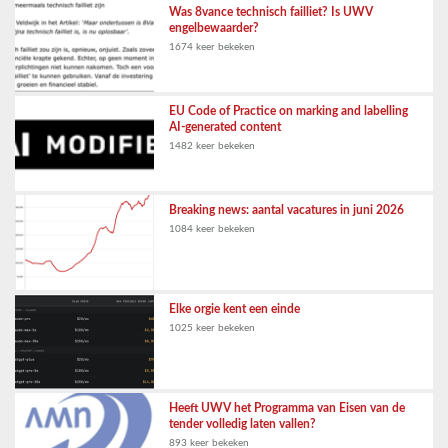
Was 8vance technisch failliet? Is UWV
engelbewaarder?
1674 keer bekeken
EU Code of Practice on marking and labelling
AI-generated content
1482 keer bekeken
Breaking news: aantal vacatures in juni 2026
1084 keer bekeken
Elke orgie kent een einde
1025 keer bekeken
Heeft UWV het Programma van Eisen van de
tender volledig laten vallen?
893 keer bekeken