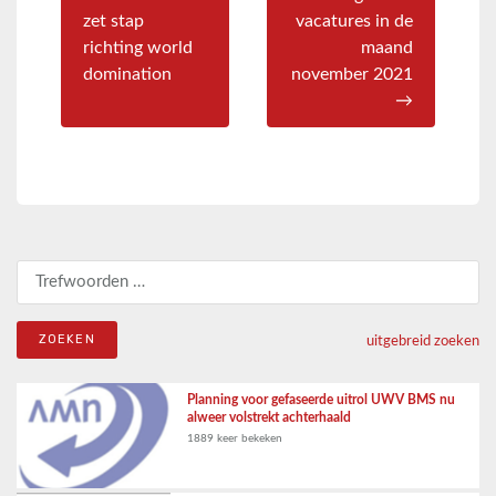
zet stap
vacatures in de
richting world
maand
domination
november 2021
→
Zoeken naar:
uitgebreid zoeken
Planning voor gefaseerde uitrol UWV BMS nu
alweer volstrekt achterhaald
1889 keer bekeken