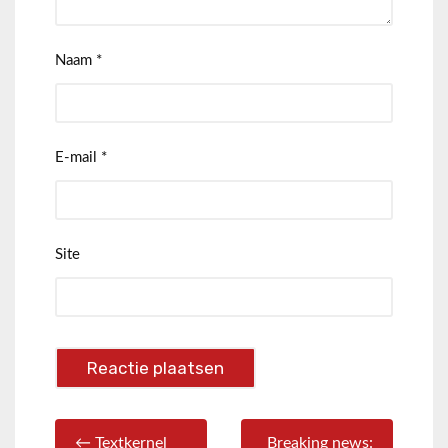
Naam
*
E-mail
*
Site
← Textkernel
Breaking news: