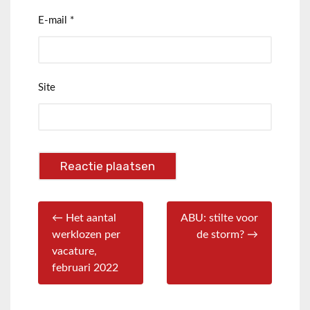
E-mail
*
Site
← Het aantal
ABU: stilte voor
werklozen per
de storm? →
vacature,
februari 2022