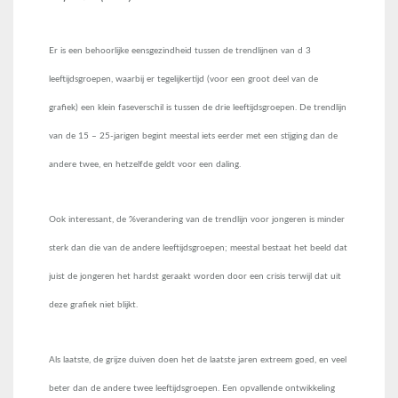
Er is een behoorlijke eensgezindheid tussen de trendlijnen van d 3
leeftijdsgroepen, waarbij er tegelijkertijd (voor een groot deel van de
grafiek) een klein faseverschil is tussen de drie leeftijdsgroepen. De trendlijn
van de 15 – 25-jarigen begint meestal iets eerder met een stijging dan de
andere twee, en hetzelfde geldt voor een daling.
Ook interessant, de %verandering van de trendlijn voor jongeren is minder
sterk dan die van de andere leeftijdsgroepen; meestal bestaat het beeld dat
juist de jongeren het hardst geraakt worden door een crisis terwijl dat uit
deze grafiek niet blijkt.
Als laatste, de grijze duiven doen het de laatste jaren extreem goed, en veel
beter dan de andere twee leeftijdsgroepen. Een opvallende ontwikkeling