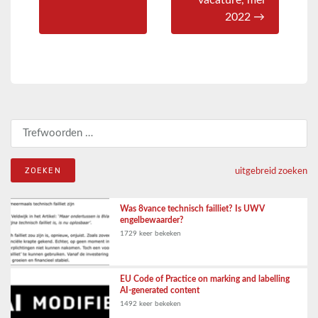
vacature, mei
2022 →
Zoeken naar:
uitgebreid zoeken
Was 8vance technisch failliet? Is UWV
engelbewaarder?
1729 keer bekeken
EU Code of Practice on marking and labelling
AI-generated content
1492 keer bekeken