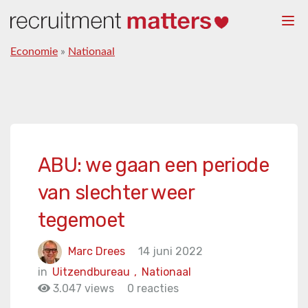
Togg
navi
Economie
»
Nationaal
ABU: we gaan een periode
van slechter weer
tegemoet
Marc Drees
14 juni 2022
in
Uitzendbureau
,
Nationaal
3.047 views
0 reacties