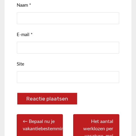
Naam
*
E-mail
*
Site
← Bepaal nu je
Het aantal
vakantiebestemming
werklozen per