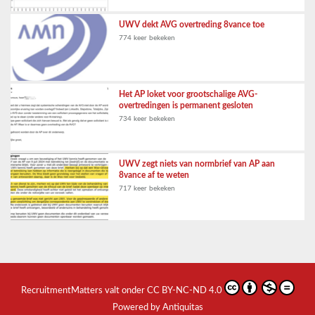
UWV dekt AVG overtreding 8vance toe
774 keer bekeken
Het AP loket voor grootschalige AVG-
overtredingen is permanent gesloten
734 keer bekeken
UWV zegt niets van normbrief van AP aan
8vance af te weten
717 keer bekeken
RecruitmentMatters
valt onder
CC BY-NC-ND 4.0
Powered by Antiquitas