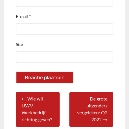
E-mail
*
Site
← Wie wil
De grote
UWV
uitzenders
Werkbedrijf
vergeleken: Q2
richting geven?
2022 →