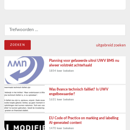
Zoeken naar:
uitgebreid zoeken
Planning voor gefaseerde uitrol UWV BMS nu
alweer volstrekt achterhaald
1854 keer bekeken
Was 8vance technisch failliet? Is UWV
engelbewaarder?
1631 keer bekeken
EU Code of Practice on marking and labelling
AI-generated content
1470 keer bekeken