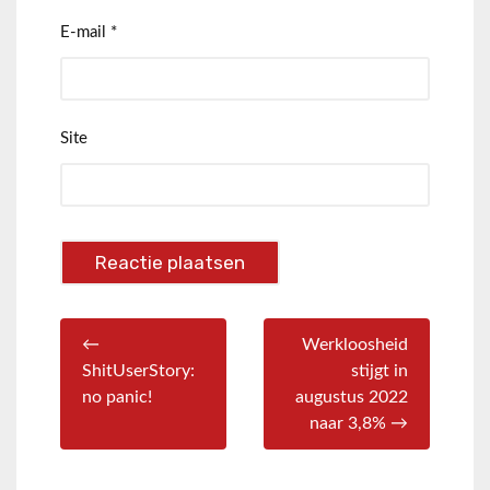
E-mail
*
Site
←
Werkloosheid
ShitUserStory:
stijgt in
no panic!
augustus 2022
naar 3,8% →