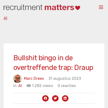
Togg
navi
AI
Bullshit bingo in de
overtreffende trap: Draup
Marc Drees
31 augustus 2023
in
AI
1.282 views
0 reacties