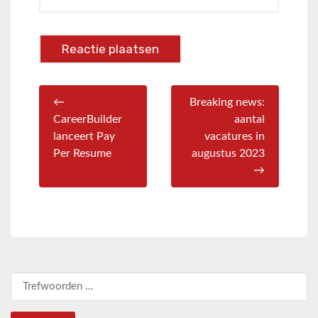
←
Breaking news:
CareerBuilder
aantal
lanceert Pay
vacatures in
Per Resume
augustus 2023
→
Zoeken naar: