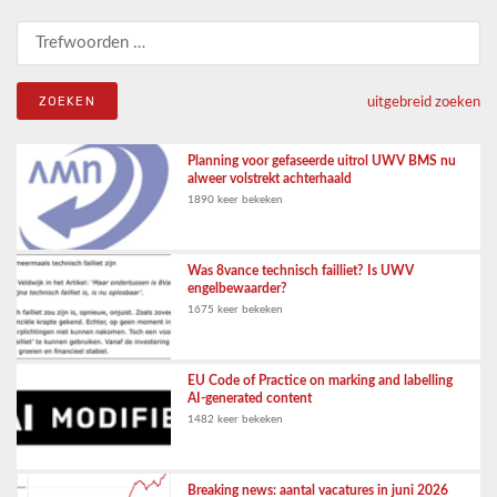
Zoeken naar:
uitgebreid zoeken
Planning voor gefaseerde uitrol UWV BMS nu
alweer volstrekt achterhaald
1890 keer bekeken
Was 8vance technisch failliet? Is UWV
engelbewaarder?
1675 keer bekeken
EU Code of Practice on marking and labelling
AI-generated content
1482 keer bekeken
Breaking news: aantal vacatures in juni 2026