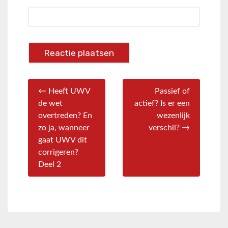
← Heeft UWV
Passief of
de wet
actief? Is er een
overtreden? En
wezenlijk
zo ja, wanneer
verschil? →
gaat UWV dit
corrigeren?
Deel 2