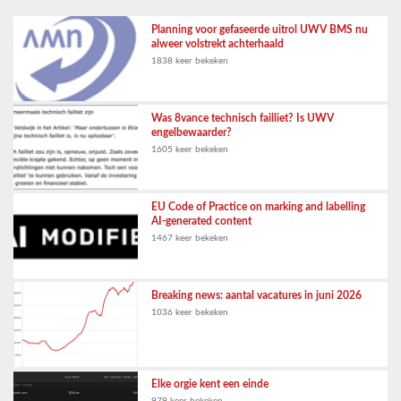
Planning voor gefaseerde uitrol UWV BMS nu
alweer volstrekt achterhaald
1838 keer bekeken
Was 8vance technisch failliet? Is UWV
engelbewaarder?
1605 keer bekeken
EU Code of Practice on marking and labelling
AI-generated content
1467 keer bekeken
Breaking news: aantal vacatures in juni 2026
1036 keer bekeken
Elke orgie kent een einde
979 keer bekeken