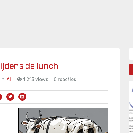
Zo
ijdens de lunch
in
AI
1.213 views
0 reacties