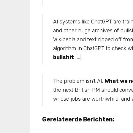
AI systems like ChatGPT are train
and other huge archives of bullshi
Wikipedia and text ripped off from
algorithm in ChatGPT to check wh
bullshit
[…].
The problem isn’t AI.
What we ne
the next British PM should conve
whose jobs are worthwhile, and 
Gerelateerde Berichten: