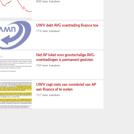
800 keer bekeken
UWV dekt AVG overtreding 8vance toe
774 keer bekeken
Het AP loket voor grootschalige AVG-
overtredingen is permanent gesloten
734 keer bekeken
UWV zegt niets van normbrief van AP
aan 8vance af te weten
717 keer bekeken