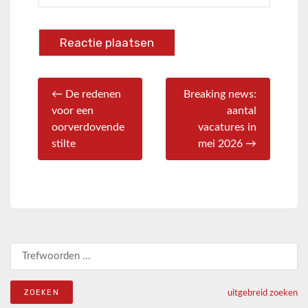
← De redenen
Breaking news:
voor een
aantal
oorverdovende
vacatures in
stilte
mei 2026 →
Zoeken naar:
uitgebreid zoeken