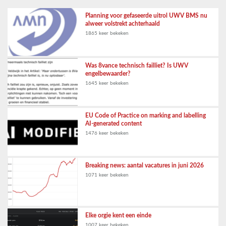
Planning voor gefaseerde uitrol UWV BMS nu
alweer volstrekt achterhaald
1865 keer bekeken
Was 8vance technisch failliet? Is UWV
engelbewaarder?
1645 keer bekeken
EU Code of Practice on marking and labelling
AI-generated content
1476 keer bekeken
Breaking news: aantal vacatures in juni 2026
1071 keer bekeken
Elke orgie kent een einde
1007 keer bekeken