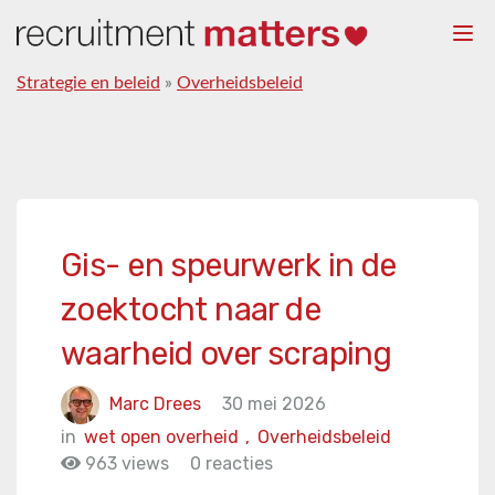
Togg
navi
Strategie en beleid
»
Overheidsbeleid
Gis- en speurwerk in de
zoektocht naar de
waarheid over scraping
Marc Drees
30 mei 2026
in
wet open overheid
,
Overheidsbeleid
963 views
0 reacties