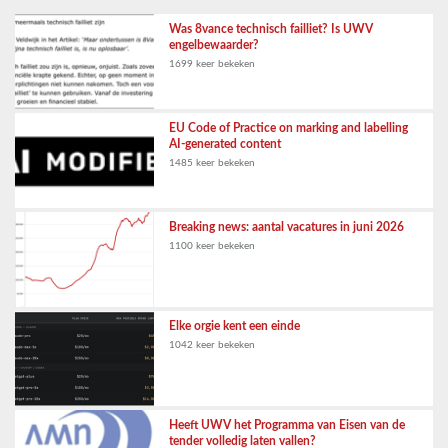
Was 8vance technisch failliet? Is UWV
engelbewaarder?
1699 keer bekeken
EU Code of Practice on marking and labelling
AI-generated content
1485 keer bekeken
Breaking news: aantal vacatures in juni 2026
1100 keer bekeken
Elke orgie kent een einde
1042 keer bekeken
Heeft UWV het Programma van Eisen van de
tender volledig laten vallen?