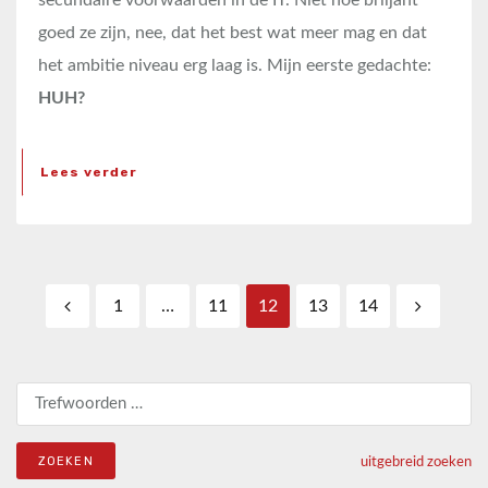
secundaire voorwaarden in de IT. Niet hoe briljant
goed ze zijn, nee, dat het best wat meer mag en dat
het ambitie niveau erg laag is. Mijn eerste gedachte:
HUH?
Lees verder
Berichten paginering
1
…
11
12
13
14
Zoeken naar:
uitgebreid zoeken