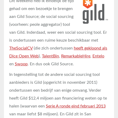
Dit weekend heb ik eindelijk de tijd
gehad om een bezoekje te brengen
aan Gild Source; de social sourcing
(voorheen: peole aggregator) tool
van Gild. Inderdaad, weer een social sourcing tool. Er
is ondertussen een ruime keuze beschikbaar met
TheSocialCV
(die zich ondertussen
heeft gekloond als
Dice Open Web
),
TalentBin
,
RemarkableHire
,
Entelo
en
Swoop
. En dus ook Gild Source.
In tegenstelling tot de andere social sourcing tool
aanbieders is Gild (opgericht in november 2011)
ondertussen een bedrijf van enige omvang. Verder
heeft Gild $12,4 miljoen aan financiering weten op te
halen (waarvan een
Serie A ronde eind februari 2013
van maar liefst $8 miljoen). En Gild zit in San