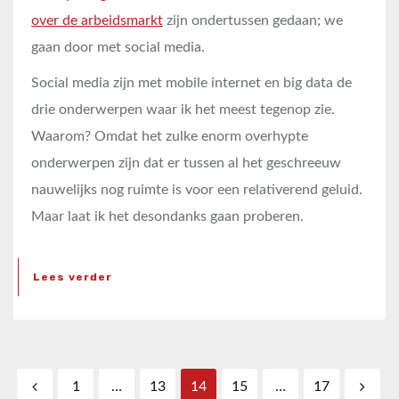
over de arbeidsmarkt
zijn ondertussen gedaan; we
gaan door met social media.
Social media zijn met mobile internet en big data de
drie onderwerpen waar ik het meest tegenop zie.
Waarom? Omdat het zulke enorm overhypte
onderwerpen zijn dat er tussen al het geschreeuw
nauwelijks nog ruimte is voor een relativerend geluid.
Maar laat ik het desondanks gaan proberen.
Lees verder
Berichten paginering
1
…
13
14
15
…
17