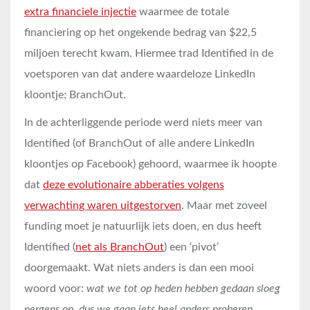
extra financiele injectie
waarmee de totale
financiering op het ongekende bedrag van $22,5
miljoen terecht kwam. Hiermee trad Identified in de
voetsporen van dat andere waardeloze LinkedIn
kloontje; BranchOut.
In de achterliggende periode werd niets meer van
Identified (of BranchOut of alle andere LinkedIn
kloontjes op Facebook) gehoord, waarmee ik hoopte
dat
deze evolutionaire abberaties volgens
verwachting waren uitgestorven
. Maar met zoveel
funding moet je natuurlijk iets doen, en dus heeft
Identified (
net als BranchOut
) een ‘pivot’
doorgemaakt. Wat niets anders is dan een mooi
woord voor:
wat we tot op heden hebben gedaan sloeg
nergens op, dus we gaan iets heel anders proberen
.