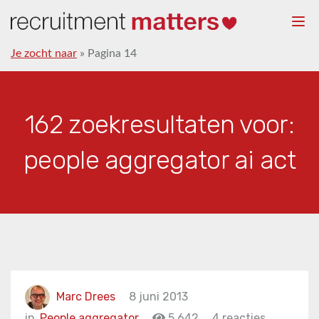
Togg
navi
Je zocht naar
»
Pagina 14
162 zoekresultaten voor:
people aggregator ai act
Marc Drees
8 juni 2013
in
People aggregator
5.642
4 reacties