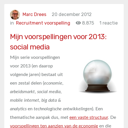
Marc Drees
20 december 2012
in
Recruitment voorspelling
8.875
1 reactie
Mijn voorspellingen voor 2013:
social media
Mijn serie voorspellingen
voor 2013 (en daarop
volgende jaren) bestaat uit
een zestal delen (
economie
,
arbeidsmarkt
,
social media
,
mobile internet
,
big data &
analytics
en
technologische ontwikkelingen
). Een
thematische aanpak dus, met
een vaste structuur
. De
voorspellingen ten aanzien van de economie
en die