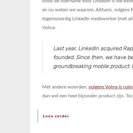
sinds de overname door LinkedIn is die ext
en nu weten we waarom. Althans, volgens R
tegenwoordig LinkedIn medewerker (met als 
Vohra:
Last year, LinkedIn acquired Rap
founded. Since then, we have bee
groundbreaking mobile product: L
Met andere woorden,
volgens Vohra is rui
dan wel een heel bijzonder product zijn. To
Lees verder