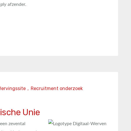
eply
afzender.
ervingssite
,
Recruitment onderzoek
ische Unie
 een zevental