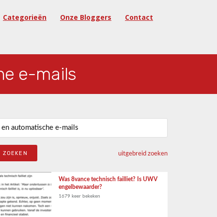
Categorieën
Onze Bloggers
Contact
he e-mails
eken naar:
uitgebreid zoeken
Was 8vance technisch failliet? Is UWV
engelbewaarder?
1679 keer bekeken