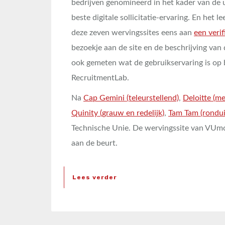
bedrijven genomineerd in het kader van de u
beste digitale sollicitatie-ervaring. En het
deze zeven wervingssites eens aan
een veri
bezoekje aan de site en de beschrijving van
ook gemeten wat de gebruikservaring is op b
RecruitmentLab.
Na
Cap Gemini (teleurstellend)
,
Deloitte (me
Quinity (grauw en redelijk)
,
Tam Tam (rondui
Technische Unie. De wervingssite van VUmc 
aan de beurt.
Lees verder