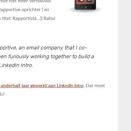
ensie niet meer vernieuwd
apportive oprichter ( en
titel: Rapportista…)) Rahul
portive, an email company that I co-
n furiously working together to build a
inkedIn Intro.
m anderhalf jaar gewerkt aan
LinkedIn Intro
. Dat moet
ch?