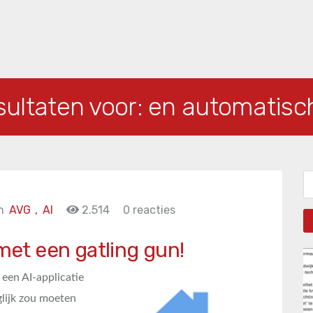
sultaten voor:
en automatisc
Zo
n
AVG
,
AI
2.514
0 reacties
 met een gatling gun!
een AI-applicatie
glijk zou moeten