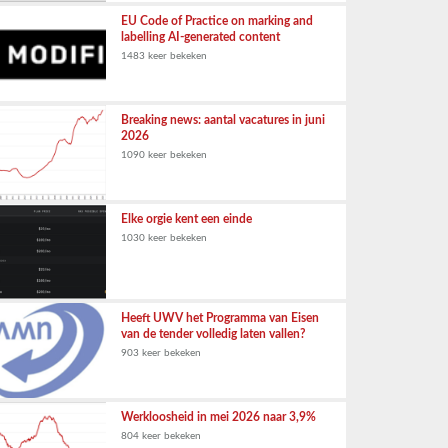
EU Code of Practice on marking and
labelling AI-generated content
1483 keer bekeken
Breaking news: aantal vacatures in juni
2026
1090 keer bekeken
Elke orgie kent een einde
1030 keer bekeken
Heeft UWV het Programma van Eisen
van de tender volledig laten vallen?
903 keer bekeken
Werkloosheid in mei 2026 naar 3,9%
804 keer bekeken