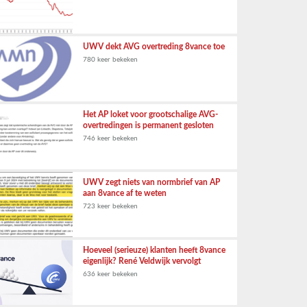
UWV dekt AVG overtreding 8vance toe
780 keer bekeken
Het AP loket voor grootschalige AVG-
overtredingen is permanent gesloten
746 keer bekeken
UWV zegt niets van normbrief van AP
aan 8vance af te weten
723 keer bekeken
Hoeveel (serieuze) klanten heeft 8vance
eigenlijk? René Veldwijk vervolgt
636 keer bekeken