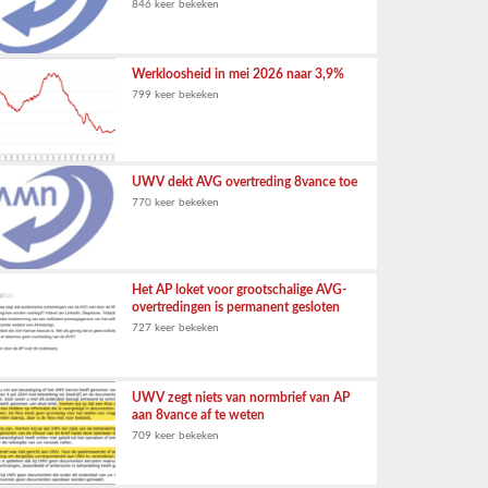
846 keer bekeken
Werkloosheid in mei 2026 naar 3,9%
799 keer bekeken
UWV dekt AVG overtreding 8vance toe
770 keer bekeken
Het AP loket voor grootschalige AVG-
overtredingen is permanent gesloten
727 keer bekeken
UWV zegt niets van normbrief van AP
aan 8vance af te weten
709 keer bekeken