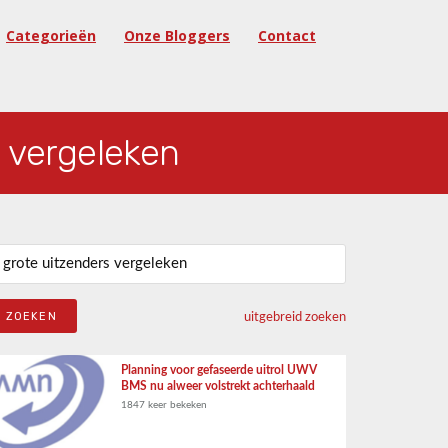
Categorieën
Onze Bloggers
Contact
s vergeleken
eken naar:
uitgebreid zoeken
Planning voor gefaseerde uitrol UWV
BMS nu alweer volstrekt achterhaald
1847 keer bekeken