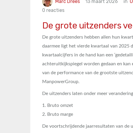
Marc Drees
13 maart 2026
in
U
0 reacties
De grote uitzenders v
De grote uitzenders hebben allen hun kwarta
daarmee ligt het vierde kwartaal van 2025 d
kwartaalcijfers in de hand kan een ‘gedetaille
achteruitkijkspiegel worden gedaan en kan 
van de performance van de grootste uitze
ManpowerGroup.
De uitzenders laten onder meer verandering
1. Bruto omzet
2. Bruto marge
De voortschrijdende jaarresultaten van de u