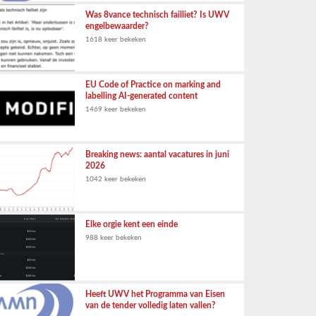
Was 8vance technisch failliet? Is UWV
engelbewaarder?
1618 keer bekeken
EU Code of Practice on marking and
labelling AI-generated content
1469 keer bekeken
Breaking news: aantal vacatures in juni
2026
1042 keer bekeken
Elke orgie kent een einde
988 keer bekeken
Heeft UWV het Programma van Eisen
van de tender volledig laten vallen?