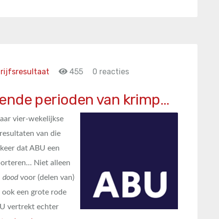
rijfsresultaat
455
0 reacties
ende perioden van krimp…
ar vier-wekelijkse
resultaten van die
keer dat ABU een
orteren… Niet alleen
e dood
voor (delen van)
 ook een grote rode
U vertrekt echter