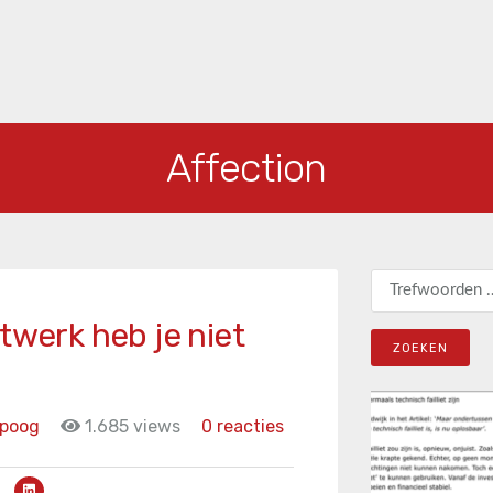
Affection
Zoeken naar:
twerk heb je niet
ipoog
1.685 views
0 reacties