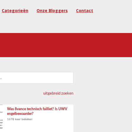
Categorieën
Onze Bloggers
Contact
uitgebreid zoeken
Was 8vance technisch failliet? Is UWV
engelbewaarder?
1678 keer bekeken