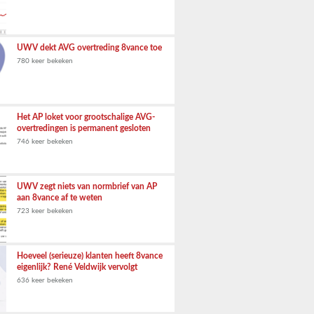
UWV dekt AVG overtreding 8vance toe
780 keer bekeken
Het AP loket voor grootschalige AVG-
overtredingen is permanent gesloten
746 keer bekeken
UWV zegt niets van normbrief van AP
aan 8vance af te weten
723 keer bekeken
Hoeveel (serieuze) klanten heeft 8vance
eigenlijk? René Veldwijk vervolgt
636 keer bekeken