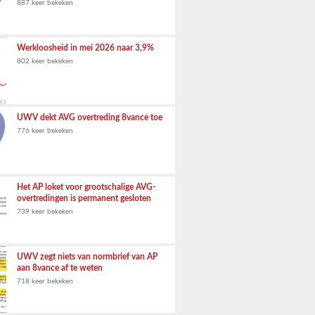
887 keer bekeken
Werkloosheid in mei 2026 naar 3,9%
802 keer bekeken
UWV dekt AVG overtreding 8vance toe
776 keer bekeken
Het AP loket voor grootschalige AVG-
overtredingen is permanent gesloten
739 keer bekeken
UWV zegt niets van normbrief van AP
aan 8vance af te weten
718 keer bekeken