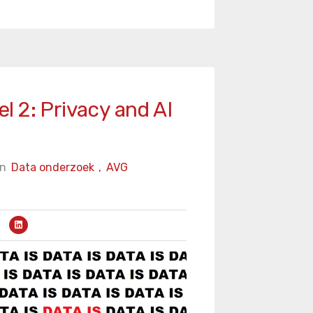
eel 2: Privacy and AI
in
Data onderzoek
,
AVG