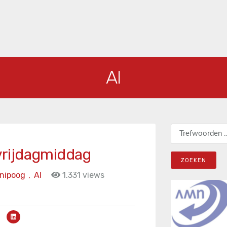
AI
Zoeken naar:
 vrijdagmiddag
nipoog
,
AI
1.331 views