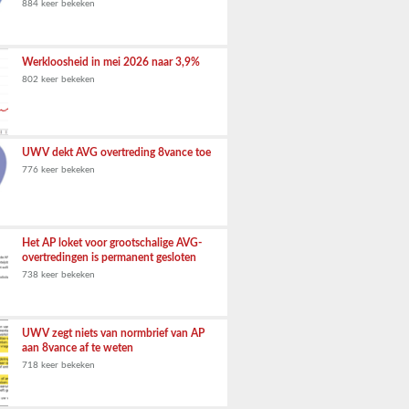
884 keer bekeken
Werkloosheid in mei 2026 naar 3,9%
802 keer bekeken
UWV dekt AVG overtreding 8vance toe
776 keer bekeken
Het AP loket voor grootschalige AVG-
overtredingen is permanent gesloten
738 keer bekeken
UWV zegt niets van normbrief van AP
aan 8vance af te weten
718 keer bekeken