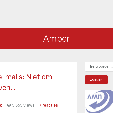
Amper
Zoeken naar:
-mails: Niet om
jven…
k
5.565 views
7 reacties