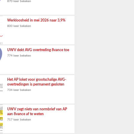
870 keer bekeken
Werkloosheid in mei 2026 naar 3,9%
800 keer bekeken
UWV dekt AVG overtreding 8vance toe
774 keer bekeken
Het AP loket voor grootschalige AVG-
overtredingen is permanent gesloten
734 keer bekeken
UWV zegt niets van normbrief van AP
aan 8vance af te weten
717 keer bekeken