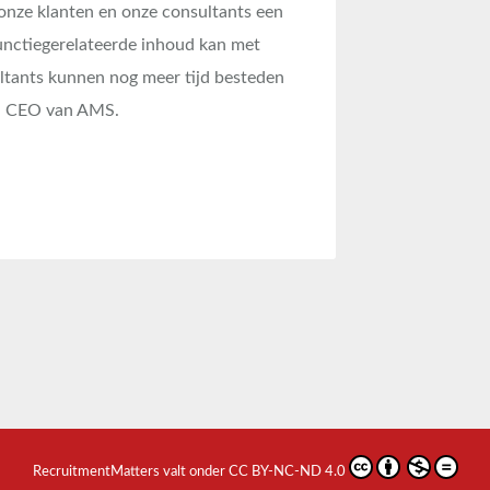
onze klanten en onze consultants een
nctiegerelateerde inhoud kan met
ltants kunnen nog meer tijd besteden
f, CEO van AMS.
RecruitmentMatters
valt onder
CC BY-NC-ND 4.0