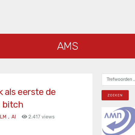
AMS
Zoeken naar:
 als eerste de
a bitch
LLM
,
AI
2.417 views