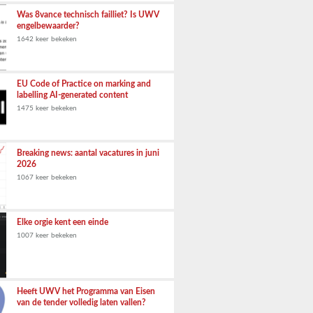
Was 8vance technisch failliet? Is UWV
engelbewaarder?
1642 keer bekeken
EU Code of Practice on marking and
labelling AI-generated content
1475 keer bekeken
Breaking news: aantal vacatures in juni
2026
1067 keer bekeken
Elke orgie kent een einde
1007 keer bekeken
Heeft UWV het Programma van Eisen
van de tender volledig laten vallen?