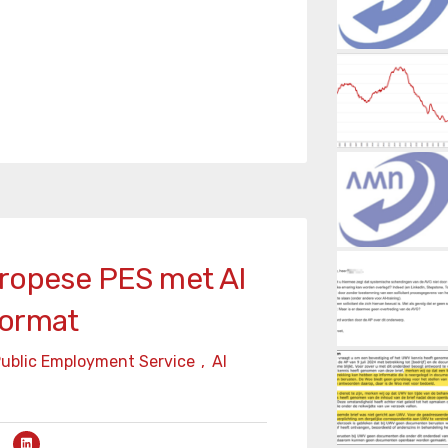
uropese PES met AI
format
ublic Employment Service
,
AI