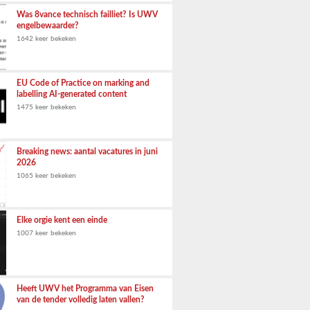
Was 8vance technisch failliet? Is UWV
engelbewaarder?
1642 keer bekeken
EU Code of Practice on marking and
labelling AI-generated content
1475 keer bekeken
Breaking news: aantal vacatures in juni
2026
1065 keer bekeken
Elke orgie kent een einde
1007 keer bekeken
Heeft UWV het Programma van Eisen
van de tender volledig laten vallen?