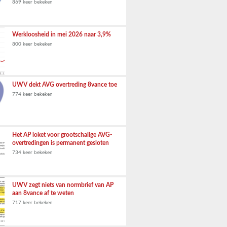
869 keer bekeken
Werkloosheid in mei 2026 naar 3,9%
800 keer bekeken
UWV dekt AVG overtreding 8vance toe
774 keer bekeken
Het AP loket voor grootschalige AVG-
overtredingen is permanent gesloten
734 keer bekeken
UWV zegt niets van normbrief van AP
aan 8vance af te weten
717 keer bekeken