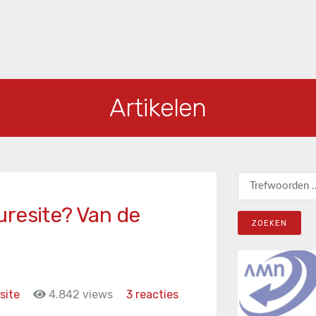
Artikelen
Zoeken naar:
uresite? Van de
site
4.842 views
3 reacties