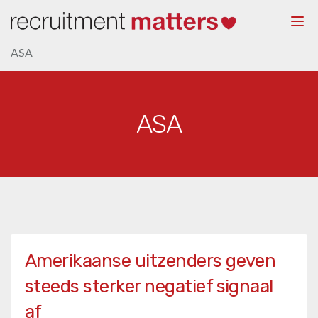
Togg
navi
ASA
ASA
Amerikaanse uitzenders geven
steeds sterker negatief signaal
af