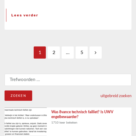
Lees verder
Berichten paginering
1
2
…
5
Zoeken naar:
uitgebreid zoeken
Was 8vance technisch failliet? Is UWV
engelbewaarder?
1710 keer bekeken