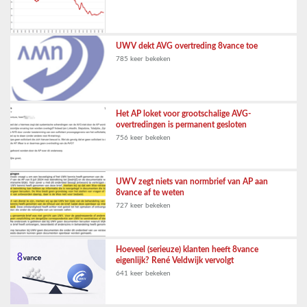
UWV dekt AVG overtreding 8vance toe
785 keer bekeken
Het AP loket voor grootschalige AVG-
overtredingen is permanent gesloten
756 keer bekeken
UWV zegt niets van normbrief van AP aan
8vance af te weten
727 keer bekeken
Hoeveel (serieuze) klanten heeft 8vance
eigenlijk? René Veldwijk vervolgt
641 keer bekeken