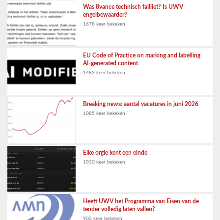
Was 8vance technisch failliet? Is UWV
engelbewaarder?
1678 keer bekeken
EU Code of Practice on marking and labelling
AI-generated content
1483 keer bekeken
Breaking news: aantal vacatures in juni 2026
1085 keer bekeken
Elke orgie kent een einde
1030 keer bekeken
Heeft UWV het Programma van Eisen van de
tender volledig laten vallen?
902 keer bekeken