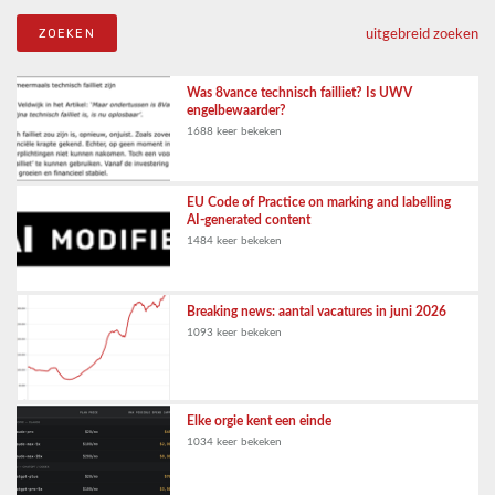
uitgebreid zoeken
Was 8vance technisch failliet? Is UWV
engelbewaarder?
1688 keer bekeken
EU Code of Practice on marking and labelling
AI-generated content
1484 keer bekeken
Breaking news: aantal vacatures in juni 2026
1093 keer bekeken
Elke orgie kent een einde
1034 keer bekeken