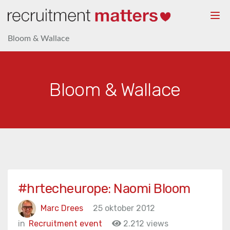
Togg
navi
Bloom & Wallace
Bloom & Wallace
#hrtecheurope: Naomi Bloom
Marc Drees
25 oktober 2012
in
Recruitment event
2.212 views