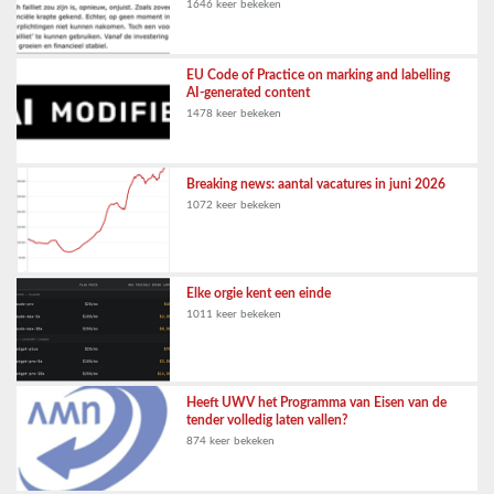
1646 keer bekeken
EU Code of Practice on marking and labelling
AI-generated content
1478 keer bekeken
Breaking news: aantal vacatures in juni 2026
1072 keer bekeken
Elke orgie kent een einde
1011 keer bekeken
Heeft UWV het Programma van Eisen van de
tender volledig laten vallen?
874 keer bekeken