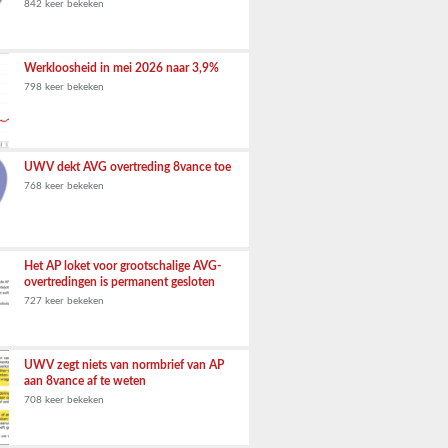
842 keer bekeken
Werkloosheid in mei 2026 naar 3,9%
798 keer bekeken
UWV dekt AVG overtreding 8vance toe
768 keer bekeken
Het AP loket voor grootschalige AVG-
overtredingen is permanent gesloten
727 keer bekeken
UWV zegt niets van normbrief van AP
aan 8vance af te weten
708 keer bekeken