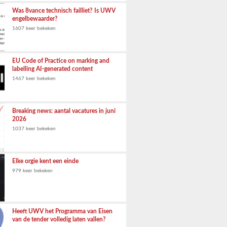
Was 8vance technisch failliet? Is UWV
engelbewaarder?
1607 keer bekeken
EU Code of Practice on marking and
labelling AI-generated content
1467 keer bekeken
Breaking news: aantal vacatures in juni
2026
1037 keer bekeken
Elke orgie kent een einde
979 keer bekeken
Heeft UWV het Programma van Eisen
van de tender volledig laten vallen?