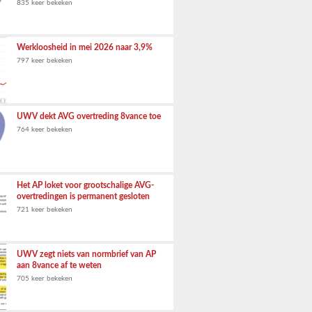
835 keer bekeken
Werkloosheid in mei 2026 naar 3,9%
797 keer bekeken
UWV dekt AVG overtreding 8vance toe
764 keer bekeken
Het AP loket voor grootschalige AVG-
overtredingen is permanent gesloten
721 keer bekeken
UWV zegt niets van normbrief van AP
aan 8vance af te weten
705 keer bekeken