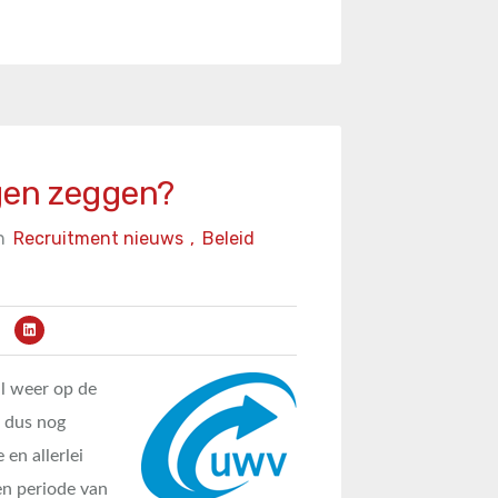
gen zeggen?
n
Recruitment nieuws
,
Beleid
l weer op de
 dus nog
 en allerlei
n periode van