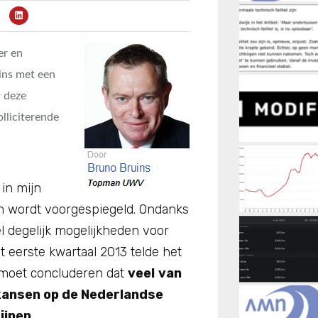
er en
ins met een
r deze
olliciterende
 in mijn
n wordt voorgespiegeld. Ondanks
l degelijk mogelijkheden voor
 eerste kwartaal 2013 telde het
 moet concluderen dat
veel
van
kansen op de Nederlandse
ijpen
.