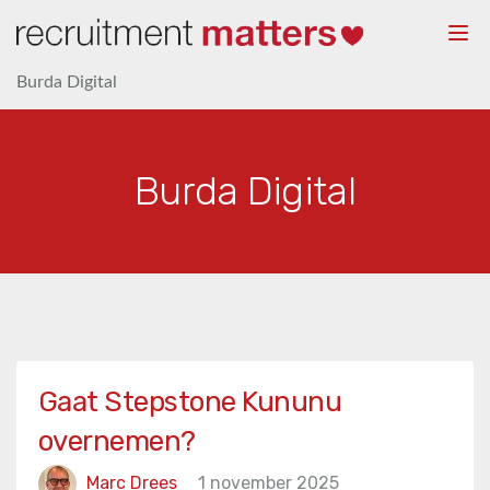
Togg
navi
Burda Digital
Burda Digital
Gaat Stepstone Kununu
overnemen?
Marc Drees
1 november 2025