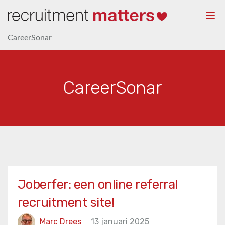
Togg
navi
CareerSonar
CareerSonar
Joberfer: een online referral
recruitment site!
Marc Drees
13 januari 2025