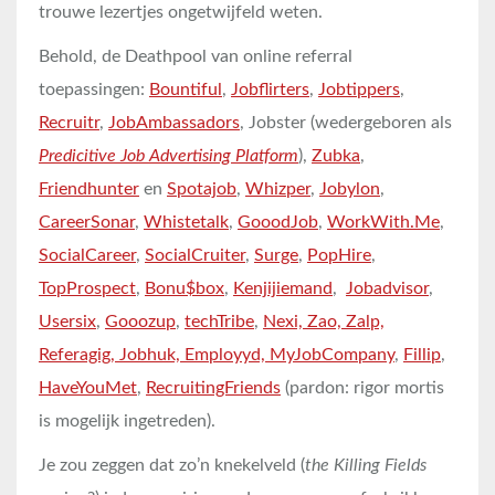
trouwe lezertjes ongetwijfeld weten.
Behold, de Deathpool van online referral
toepassingen:
Bountiful
,
Jobflirters
,
Jobtippers
,
Recruitr
,
JobAmbassadors
, Jobster (wedergeboren als
Predicitive Job Advertising Platform
),
Zubka
,
Friendhunter
en
Spotajob
,
Whizper
,
Jobylon
,
CareerSonar
,
Whistetalk
,
GooodJob
,
WorkWith.Me
,
SocialCareer
,
SocialCruiter
,
Surge
,
PopHire
,
TopProspect
,
Bonu$box
,
Kenjijiemand
,
Jobadvisor
,
Usersix
,
Gooozup
,
techTribe
,
Nexi, Zao, Zalp,
Referagig, Jobhuk, Employyd, MyJobCompany
,
Fillip
,
HaveYouMet
,
RecruitingFriends
(pardon: rigor mortis
is mogelijk ingetreden).
Je zou zeggen dat zo’n knekelveld (
the Killing Fields