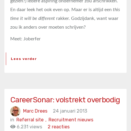
gezien?) iedere aspiring ondernemer zou afschrikken.
En daar leek het ook even op. Maar er is altijd een
this
time it will be different
rakker. Godzijdank, want waar
zou ik anders over moeten schrijven?
Meet: Joberfer
Lees verder
CareerSonar: volstrekt overbodig
Marc Drees
24 januari 2013
in
Referral site
,
Recruitment nieuws
6.231 views
2 reacties