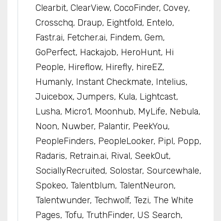
Clearbit, ClearView, CocoFinder, Covey,
Crosschq, Draup, Eightfold, Entelo,
Fastr.ai, Fetcher.ai, Findem, Gem,
GoPerfect, Hackajob, HeroHunt, Hi
People, Hireflow, Hirefly, hireEZ,
Humanly, Instant Checkmate, Intelius,
Juicebox, Jumpers, Kula, Lightcast,
Lusha, Micro1, Moonhub, MyLife, Nebula,
Noon, Nuwber, Palantir, PeekYou,
PeopleFinders, PeopleLooker, Pipl, Popp,
Radaris, Retrain.ai, Rival, SeekOut,
SociallyRecruited, Solostar, Sourcewhale,
Spokeo, Talentblum, TalentNeuron,
Talentwunder, Techwolf, Tezi, The White
Pages, Tofu, TruthFinder, US Search,