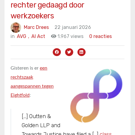
rechter gedaagd door
werkzoekers
Marc Drees
22 januari 2026
in
AVG
,
AI Act
1.967 views
0 reacties
Gisteren is er
een
rechtszaak
aangespannen tegen
Eightfold
:
[…] Outten &
Golden LLP and
Towards Justice have filed a […]
class