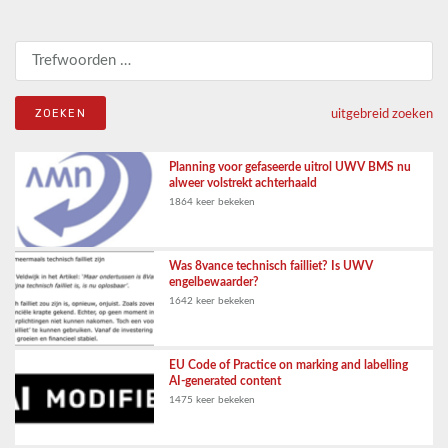
Zoeken naar:
uitgebreid zoeken
Planning voor gefaseerde uitrol UWV BMS nu
alweer volstrekt achterhaald
1864 keer bekeken
Was 8vance technisch failliet? Is UWV
engelbewaarder?
1642 keer bekeken
EU Code of Practice on marking and labelling
AI-generated content
1475 keer bekeken