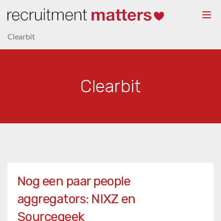
Togg
navi
Clearbit
Clearbit
Nog een paar people
aggregators: NIXZ en
Sourcegeek