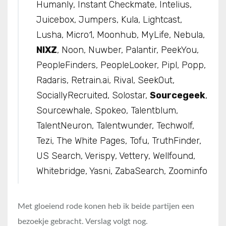
Humanly, Instant Checkmate, Intelius,
Juicebox, Jumpers, Kula, Lightcast,
Lusha, Micro1, Moonhub, MyLife, Nebula,
NIXZ
, Noon, Nuwber, Palantir, PeekYou,
PeopleFinders, PeopleLooker, Pipl, Popp,
Radaris, Retrain.ai, Rival, SeekOut,
SociallyRecruited, Solostar,
Sourcegeek
,
Sourcewhale, Spokeo, Talentblum,
TalentNeuron, Talentwunder, Techwolf,
Tezi, The White Pages, Tofu, TruthFinder,
US Search, Verispy, Vettery, Wellfound,
Whitebridge, Yasni, ZabaSearch, Zoominfo
Met gloeiend rode konen heb ik beide partijen een
bezoekje gebracht. Verslag volgt nog.