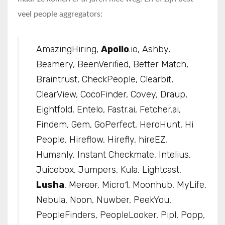
veel people aggregators:
AmazingHiring,
Apollo
.io, Ashby,
Beamery, BeenVerified, Better Match,
Braintrust, CheckPeople, Clearbit,
ClearView, CocoFinder, Covey, Draup,
Eightfold, Entelo, Fastr.ai, Fetcher.ai,
Findem, Gem, GoPerfect, HeroHunt, Hi
People, Hireflow, Hirefly, hireEZ,
Humanly, Instant Checkmate, Intelius,
Juicebox, Jumpers, Kula, Lightcast,
Lusha
,
Mercor
, Micro1, Moonhub, MyLife,
Nebula, Noon, Nuwber, PeekYou,
PeopleFinders, PeopleLooker, Pipl, Popp,