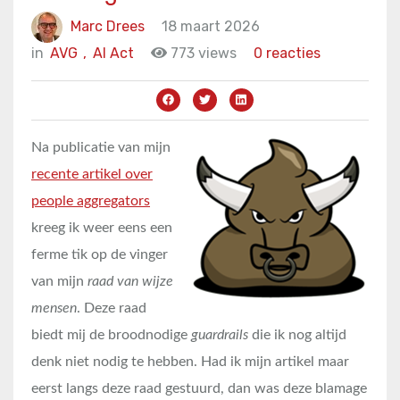
Marc Drees
18 maart 2026
in
AVG
,
AI Act
773 views
0 reacties
Na publicatie van mijn
recente artikel over
people aggregators
kreeg ik weer eens een
ferme tik op de vinger
van mijn
raad van wijze
mensen
. Deze raad
biedt mij de broodnodige
guardrails
die ik nog altijd
denk niet nodig te hebben. Had ik mijn artikel maar
eerst langs deze raad gestuurd, dan was deze blamage