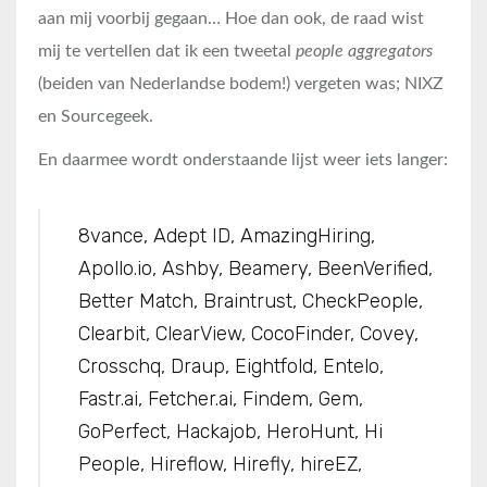
aan mij voorbij gegaan… Hoe dan ook, de raad wist
mij te vertellen dat ik een tweetal
people aggregators
(beiden van Nederlandse bodem!) vergeten was; NIXZ
en Sourcegeek.
En daarmee wordt onderstaande lijst weer iets langer:
8vance, Adept ID, AmazingHiring,
Apollo.io, Ashby, Beamery, BeenVerified,
Better Match, Braintrust, CheckPeople,
Clearbit, ClearView, CocoFinder, Covey,
Crosschq, Draup, Eightfold, Entelo,
Fastr.ai, Fetcher.ai, Findem, Gem,
GoPerfect, Hackajob, HeroHunt, Hi
People, Hireflow, Hirefly, hireEZ,