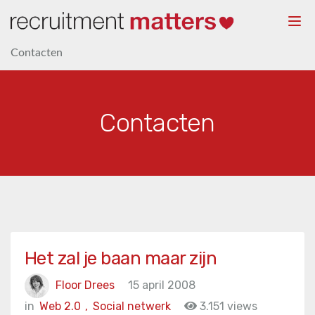
Togg
navi
Contacten
Contacten
Het zal je baan maar zijn
Floor Drees
15 april 2008
in
Web 2.0
,
Social netwerk
3.151 views