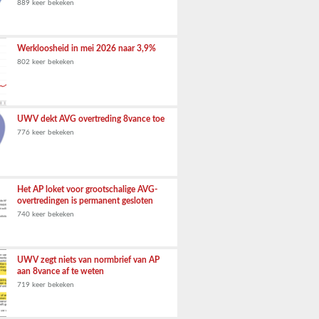
889 keer bekeken
Werkloosheid in mei 2026 naar 3,9%
802 keer bekeken
UWV dekt AVG overtreding 8vance toe
776 keer bekeken
Het AP loket voor grootschalige AVG-
overtredingen is permanent gesloten
740 keer bekeken
UWV zegt niets van normbrief van AP
aan 8vance af te weten
719 keer bekeken