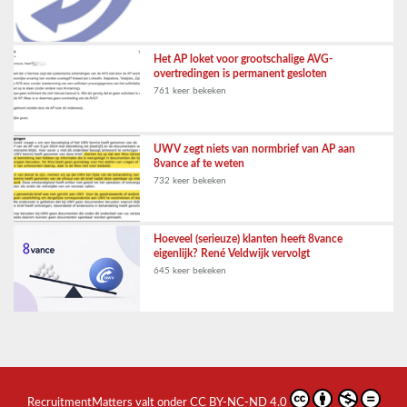
Het AP loket voor grootschalige AVG-
overtredingen is permanent gesloten
761 keer bekeken
UWV zegt niets van normbrief van AP aan
8vance af te weten
732 keer bekeken
Hoeveel (serieuze) klanten heeft 8vance
eigenlijk? René Veldwijk vervolgt
645 keer bekeken
RecruitmentMatters
valt onder
CC BY-NC-ND 4.0