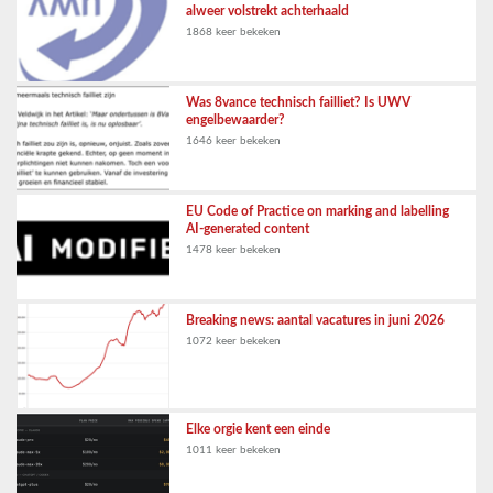
alweer volstrekt achterhaald
1868 keer bekeken
Was 8vance technisch failliet? Is UWV
engelbewaarder?
1646 keer bekeken
EU Code of Practice on marking and labelling
AI-generated content
1478 keer bekeken
Breaking news: aantal vacatures in juni 2026
1072 keer bekeken
Elke orgie kent een einde
1011 keer bekeken