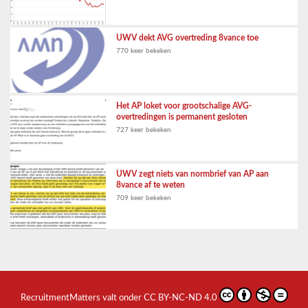
UWV dekt AVG overtreding 8vance toe
770 keer bekeken
Het AP loket voor grootschalige AVG-
overtredingen is permanent gesloten
727 keer bekeken
UWV zegt niets van normbrief van AP aan
8vance af te weten
709 keer bekeken
RecruitmentMatters
valt onder
CC BY-NC-ND 4.0