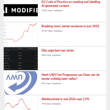
EU Code of Practice on marking and labelling
AI-generated content
1469 keer bekeken
Breaking news: aantal vacatures in juni 2026
1040 keer bekeken
Elke orgie kent een einde
988 keer bekeken
Heeft UWV het Programma van Eisen van de
tender volledig laten vallen?
843 keer bekeken
Werkloosheid in mei 2026 naar 3,9%
798 keer bekeken