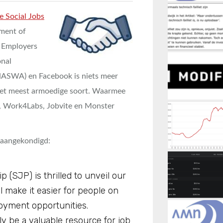
e Social Jobs
ment of
d Employers
onal
NASWA) en Facebook is niets meer
het meest armoedige soort. Waarmee
, Work4Labs, Jobvite en Monster
t aangekondigd:
 (SJP) is thrilled to unveil our
l make it easier for people on
oyment opportunities.
ly be a valuable resource for job