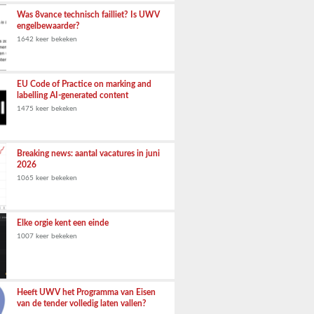
Was 8vance technisch failliet? Is UWV
engelbewaarder?
1642 keer bekeken
EU Code of Practice on marking and
labelling AI-generated content
1475 keer bekeken
Breaking news: aantal vacatures in juni
2026
1065 keer bekeken
Elke orgie kent een einde
1007 keer bekeken
Heeft UWV het Programma van Eisen
van de tender volledig laten vallen?