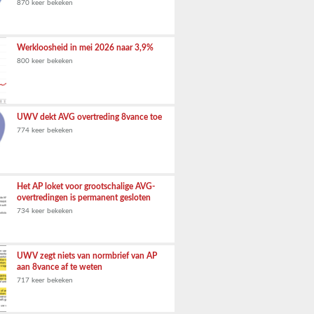
870 keer bekeken
Werkloosheid in mei 2026 naar 3,9%
800 keer bekeken
UWV dekt AVG overtreding 8vance toe
774 keer bekeken
Het AP loket voor grootschalige AVG-
overtredingen is permanent gesloten
734 keer bekeken
UWV zegt niets van normbrief van AP
aan 8vance af te weten
717 keer bekeken