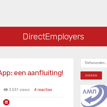
DirectEmployers
Zoeken naar:
pp: een aanfluiting!
3.537 views
4 reacties