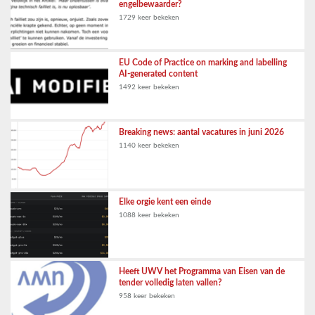
engelbewaarder?
1729 keer bekeken
EU Code of Practice on marking and labelling
AI-generated content
1492 keer bekeken
Breaking news: aantal vacatures in juni 2026
1140 keer bekeken
Elke orgie kent een einde
1088 keer bekeken
Heeft UWV het Programma van Eisen van de
tender volledig laten vallen?
958 keer bekeken