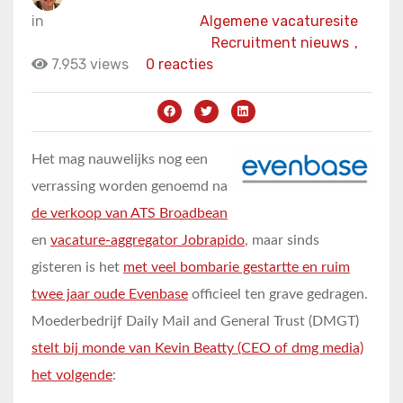
in
Algemene vacaturesite
Recruitment nieuws
,
7.953 views
0 reacties
Het mag nauwelijks nog een
verrassing worden genoemd na
de verkoop van ATS Broadbean
en
vacature-aggregator Jobrapido
, maar sinds
gisteren is het
met veel bombarie gestartte en ruim
twee jaar oude Evenbase
officieel ten grave gedragen.
Moederbedrijf Daily Mail and General Trust (DMGT)
stelt bij monde van Kevin Beatty (CEO of dmg media)
het volgende
: