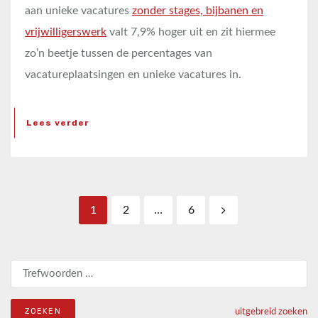
aan unieke vacatures
zonder stages, bijbanen en
vrijwilligerswerk
valt 7,9% hoger uit en zit hiermee
zo’n beetje tussen de percentages van
vacatureplaatsingen en unieke vacatures in.
Lees verder
Berichten paginering
1
2
…
6
Zoeken naar:
uitgebreid zoeken