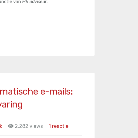
functie van
HR adviseur
.
matische e-mails:
varing
k
2.282 views
1 reactie