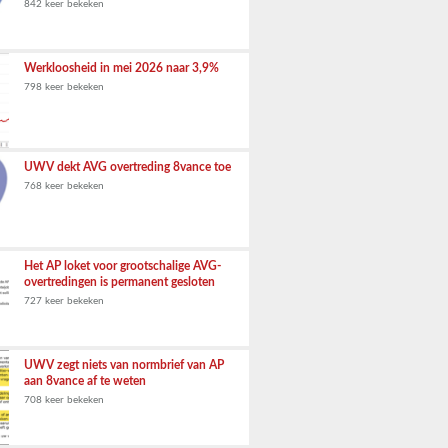
842 keer bekeken
Werkloosheid in mei 2026 naar 3,9%
798 keer bekeken
UWV dekt AVG overtreding 8vance toe
768 keer bekeken
Het AP loket voor grootschalige AVG-
overtredingen is permanent gesloten
727 keer bekeken
UWV zegt niets van normbrief van AP
aan 8vance af te weten
708 keer bekeken