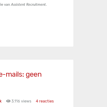
tie van
Assistent Recruitment
.
-mails: geen
k
3.116 views
4 reacties