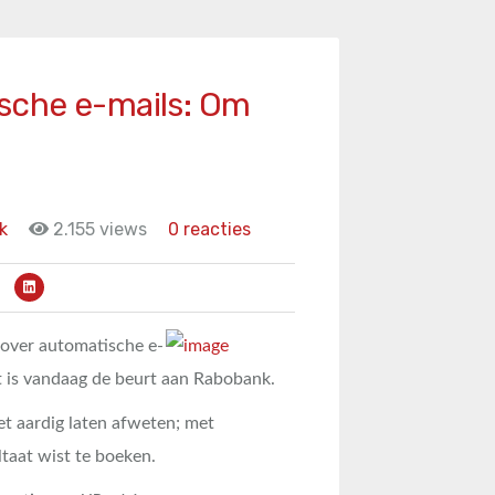
sche e-mails: Om
k
2.155 views
0 reacties
e over automatische e-
et is vandaag de beurt aan Rabobank.
et aardig laten afweten; met
ltaat wist te boeken.