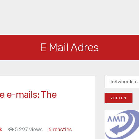
E Mail Adres
Zoeken naar:
 e-mails: The
k
5.297 views
6 reacties