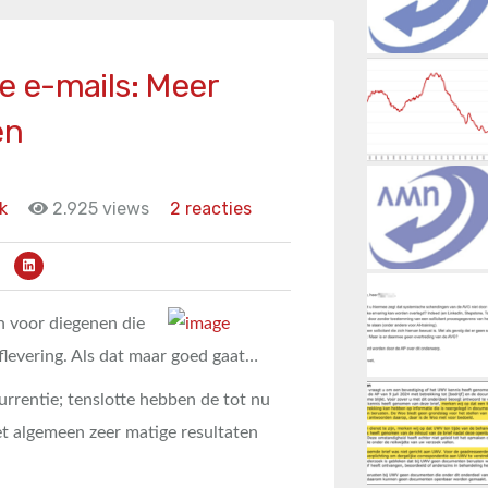
 e-mails: Meer
en
k
2.925 views
2 reacties
n voor diegenen die
aflevering. Als dat maar goed gaat…
rrentie; tenslotte hebben de tot nu
het algemeen zeer matige resultaten