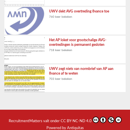
UWV dekt AVG overtreding 8vance toe
760 keer bekeken
Het AP loket voor grootschalige AVG-
overtredingen is permanent gesloten
718 keer bekeken
UWV zegt niets van normbrief van AP aan
8vance af te weten
703 keer bekeken
RecruitmentMatters
valt onder
CC BY-NC-ND 4.0
Powered by Antiquitas