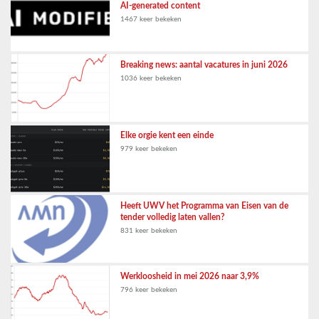
AI-generated content
1467 keer bekeken
Breaking news: aantal vacatures in juni 2026
1036 keer bekeken
Elke orgie kent een einde
979 keer bekeken
Heeft UWV het Programma van Eisen van de
tender volledig laten vallen?
831 keer bekeken
Werkloosheid in mei 2026 naar 3,9%
796 keer bekeken