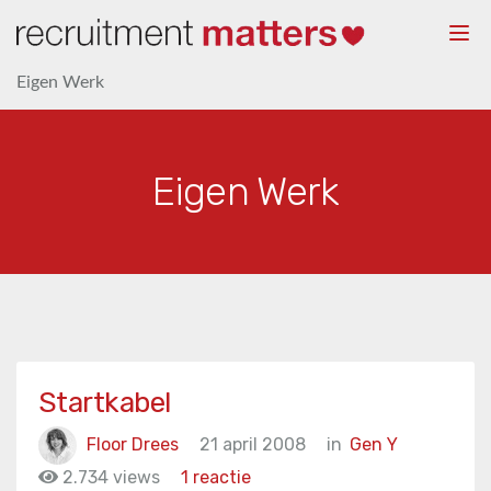
Togg
navi
Eigen Werk
Eigen Werk
Startkabel
Floor Drees
21 april 2008
in
Gen Y
2.734 views
1 reactie