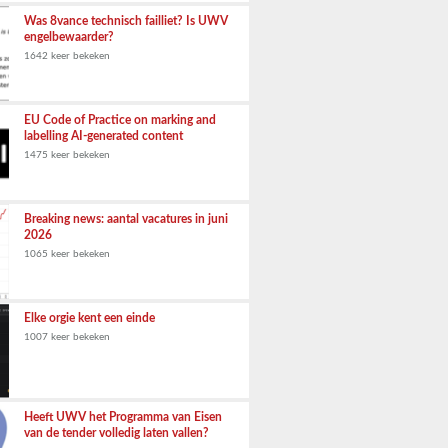
Was 8vance technisch failliet? Is UWV
engelbewaarder?
1642 keer bekeken
EU Code of Practice on marking and
labelling AI-generated content
1475 keer bekeken
Breaking news: aantal vacatures in juni
2026
1065 keer bekeken
Elke orgie kent een einde
1007 keer bekeken
Heeft UWV het Programma van Eisen
van de tender volledig laten vallen?