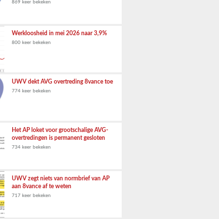
869 keer bekeken
Werkloosheid in mei 2026 naar 3,9%
800 keer bekeken
UWV dekt AVG overtreding 8vance toe
774 keer bekeken
Het AP loket voor grootschalige AVG-
overtredingen is permanent gesloten
734 keer bekeken
UWV zegt niets van normbrief van AP
aan 8vance af te weten
717 keer bekeken