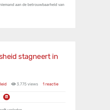
ok niemand aan de betrouwbaarheid van
sheid stagneert in
leid
3.775 views
1 reactie
eeft verleden