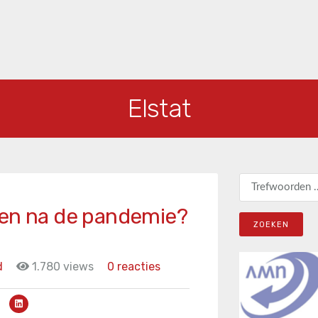
Elstat
Zoeken naar:
ten na de pandemie?
d
1.780 views
0 reacties