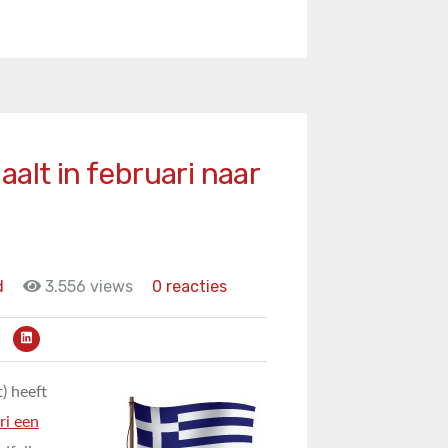
alt in februari naar
d
3.556 views
0 reacties
) heeft
ri een