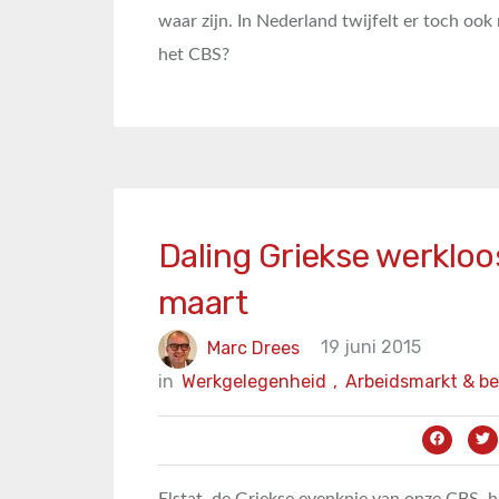
waar zijn. In Nederland twijfelt er toch o
het CBS?
Daling Griekse werkloo
maart
Marc Drees
19 juni 2015
in
Werkgelegenheid
,
Arbeidsmarkt & be
Elstat, de Griekse evenknie van onze CBS, h